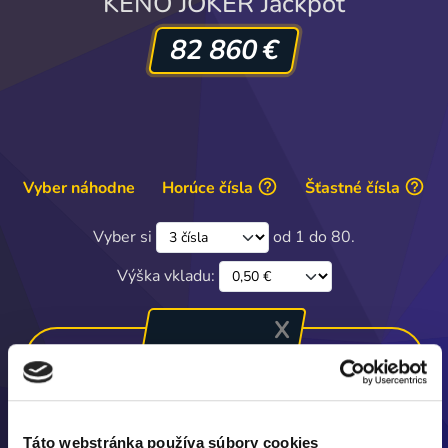
KENO JOKER Jackpot
82 860 €
Vyber náhodne
Horúce čísla
Šťastné čísla
Vyber si
od 1 do 80.
Výška vkladu:
X
1
2
3
4
5
6
7
8
9
10
11
12
13
14
Táto webstránka používa súbory cookies