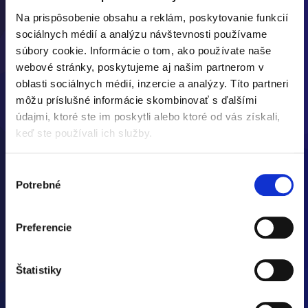
Na prispôsobenie obsahu a reklám, poskytovanie funkcií
15
16
17
18
19
20
21
sociálnych médií a analýzu návštevnosti používame
súbory cookie. Informácie o tom, ako používate naše
22
23
24
25
26
27
28
webové stránky, poskytujeme aj našim partnerom v
oblasti sociálnych médií, inzercie a analýzy. Títo partneri
29
30
31
32
33
34
35
môžu príslušné informácie skombinovať s ďalšími
údajmi, ktoré ste im poskytli alebo ktoré od vás získali,
keď ste používali ich služby.
36
37
38
39
40
41
42
Výber
43
44
45
46
47
48
49
Potrebné
súhlasu
50
51
52
53
54
55
56
Preferencie
57
58
59
60
61
62
63
Štatistiky
64
65
66
67
68
69
70